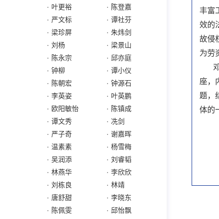
叶更裕
陈登嘉
丰富
严文标
谭社芬
效的
梁珍屏
朱炜剑
故侵
刘杨
梁景山
为劳
陈永宗
邱亦庭
钟柳
谭小仪
座，
陈朝宏
钟源石
题，
李英姿
叶英鹏
欧阳敏怡
陈镇成
体的
谭文秀
冼剑
严子奇
谢嘉晖
温素素
杨雪梅
吴润添
刘睿韬
林燕华
李欣欣
刘栋良
林靖
唐舒甜
李晓东
陈佩雯
邱怡飘