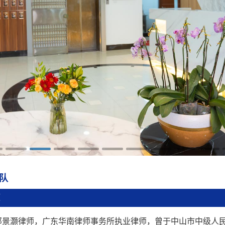
2
3
4
5
6
7
8
9
10
队
灏
邓景灏律师，广东华南律师事务所执业律师，曾于中山市中级人